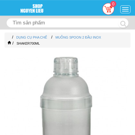
0
Togg
navig
/
/
DỤNG CỤ PHA CHẾ
MUỖNG SPOON 2 ĐẦU INOX
/
SHAKER700ML