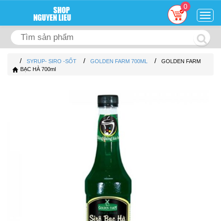
0
Togg
navig
/
/
/
SYRUP- SIRO -SỐT
GOLDEN FARM 700ML
GOLDEN FARM
BẠC HÀ 700ml