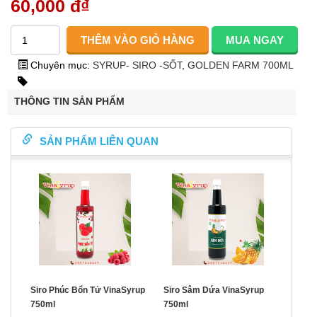
60,000 đ
₫
Chuyên mục:
SYRUP- SIRO -SỐT
,
GOLDEN FARM 700ML
THÔNG TIN SẢN PHẨM
SẢN PHẨM LIÊN QUAN
Siro Phúc Bổn Tử VinaSyrup
Siro Sâm Dứa VinaSyrup
750ml
750ml