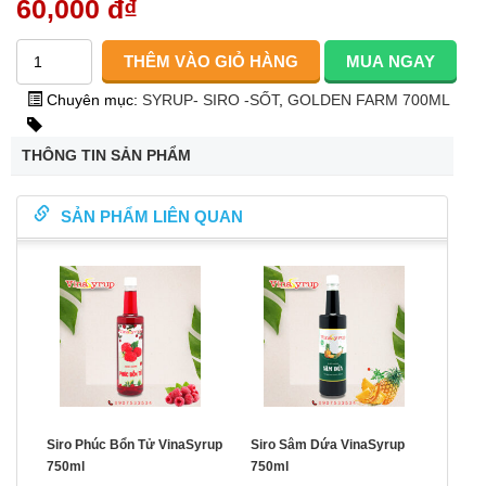
60,000 đ
₫
Chuyên mục:
SYRUP- SIRO -SỐT
,
GOLDEN FARM 700ML
THÔNG TIN SẢN PHẨM
SẢN PHẨM LIÊN QUAN
Siro Phúc Bổn Tử VinaSyrup
Siro Sâm Dứa VinaSyrup
750ml
750ml