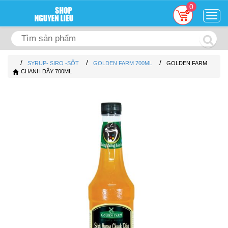
0
Togg
navig
/
/
/
SYRUP- SIRO -SỐT
GOLDEN FARM 700ML
GOLDEN FARM
CHANH DÂY 700ML