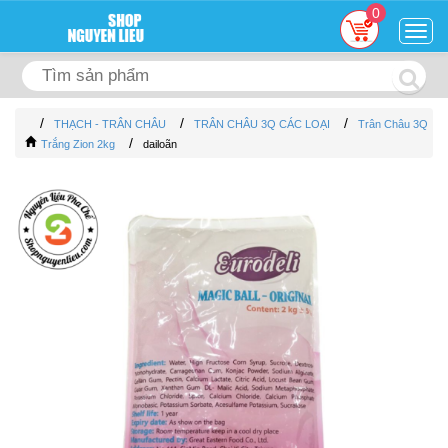
0
Togg
navig
/
/
/
THẠCH - TRÂN CHÂU
TRÂN CHÂU 3Q CÁC LOẠI
Trân Châu 3Q
/
Trắng Zion 2kg
dailoãn