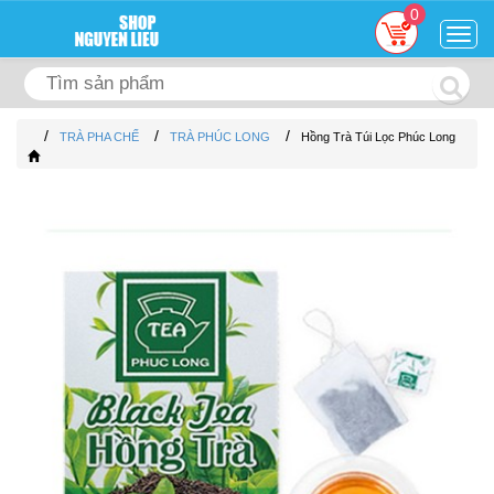
0
Togg
navig
/
/
/
TRÀ PHA CHẾ
TRÀ PHÚC LONG
Hồng Trà Túi Lọc Phúc Long