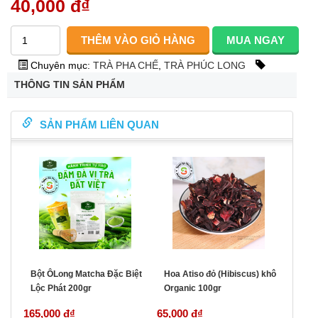
40,000 đ
₫
Chuyên mục:
TRÀ PHA CHẾ
,
TRÀ PHÚC LONG
THÔNG TIN SẢN PHẨM
SẢN PHẨM LIÊN QUAN
Bột ÔLong Matcha Đặc Biệt
Hoa Atiso đỏ (Hibiscus) khô
Lộc Phát 200gr
Organic 100gr
165,000 đ
₫
65,000 đ
₫