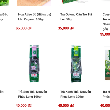
ha Đặc
Hoa Atiso đỏ (Hibiscus)
Trà Oolong Cầu Tre Túi
Cozy
0gr
khô Organic 100gr
Lọc 50gr
Tea 
Nhãn
65,000 đ
₫
35,000 đ
₫
gói)
95,00
yên
Trà Sen Thái Nguyên
Trà Xanh Thái Nguyên
Trà 
Phúc Long 100gr
Phúc Long 100gr
Phúc
40,000 đ
₫
40,000 đ
₫
40,00