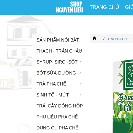
TRANG CHỦ
GI
/
TRÀ PHA CHẾ
SẢN PHẨM NỔI BẬT
THẠCH - TRÂN CHÂU
SYRUP- SIRO -SỐT
BỘT-SỮA-ĐƯỜNG
TRÀ PHA CHẾ
SINH TỐ - MỨT
TRÁI CÂY ĐÓNG HỘP
PHỤ LIỆU PHA CHẾ
DỤNG CỤ PHA CHẾ