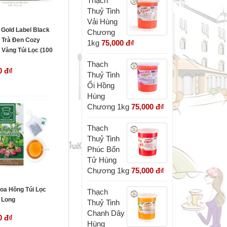
Thạch
Thuỷ Tinh
Vải Hùng
 Gold Label Black
Chương
– Trà Đen Cozy
1kg
75,000 đ
₫
 Vàng Túi Lọc (100
Thạch
0 đ
₫
Thuỷ Tinh
Ổi Hồng
Hùng
Chương 1kg
75,000 đ
₫
Thạch
Thuỷ Tinh
Phúc Bổn
Tử Hùng
Chương 1kg
75,000 đ
₫
Hoa Hồng Túi Lọc
Thạch
 Long
Thuỷ Tinh
Chanh Dây
0 đ
₫
Hùng