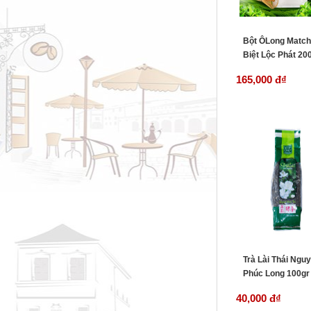
Bột ÔLong Matc
Biệt Lộc Phát 20
165,000 đ
₫
Trà Lài Thái Ngu
Phúc Long 100gr
40,000 đ
₫