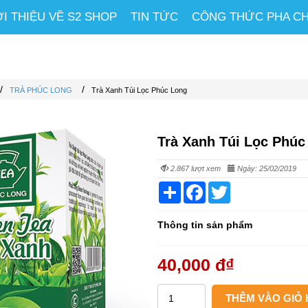
ỚI THIỆU VỀ S2 SHOP
TIN TỨC
CÔNG THỨC PHA C
/
/
TRÀ PHÚC LONG
Trà Xanh Túi Lọc Phúc Long
Trà Xanh Túi Lọc Phúc
2.867 lượt xem
Ngày: 25/02/2019
Share
Facebook
Twitter
Thông tin sản phẩm
40,000 đ
₫