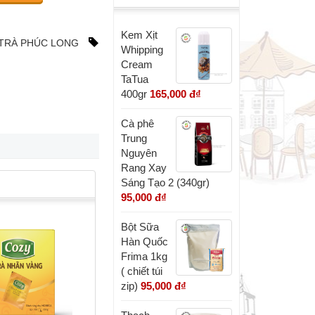
Kem Xịt
TRÀ PHÚC LONG
Whipping
Cream
TaTua
400gr
165,000 đ
₫
Cà phê
Trung
Nguyên
Rang Xay
Sáng Tạo 2 (340gr)
95,000 đ
₫
Bột Sữa
Hàn Quốc
Frima 1kg
( chiết túi
zip)
95,000 đ
₫