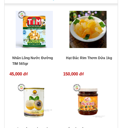
Nhãn Lồng Nước Đường
Hạt Đác Rim Thơm Dứa 1kg
TIM 565gr
45,000 đ
₫
150,000 đ
₫