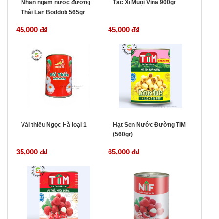
Nhãn ngâm nước đường
Tắc Xí Muội Vina 900gr
Thái Lan Boddob 565gr
45,000 đ
₫
45,000 đ
₫
Vải thiều Ngọc Hà loại 1
Hạt Sen Nước Đường TIM
(560gr)
35,000 đ
₫
65,000 đ
₫