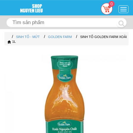
0
Togg
navig
/
/
/
SINH TỐ - MỨT
GOLDEN FARM
SINH TỐ GOLDEN FARM XOÀI
1L