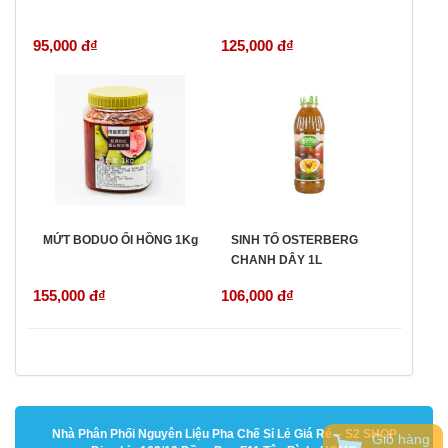
95,000 đ
₫
125,000 đ
₫
MỨT BODUO ỔI HỒNG 1Kg
SINH TỐ OSTERBERG
CHANH DÂY 1L
155,000 đ
₫
106,000 đ
₫
Nhà Phân Phối Nguyên Liệu Pha Chế Sỉ Lẻ Giá Rẻ – S2 SHOP
Giỏ hàng