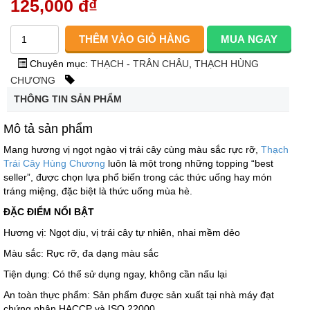
125,000 đ
₫
Chuyên mục:
THẠCH - TRÂN CHÂU
,
THẠCH HÙNG
CHƯƠNG
THÔNG TIN SẢN PHẨM
Mô tả sản phẩm
Mang hương vị ngọt ngào vị trái cây cùng màu sắc rực rỡ,
Thạch
Trái Cây Hùng Chương
luôn là một trong những topping “best
seller”, được chọn lựa phổ biến trong các thức uống hay món
tráng miệng, đặc biệt là thức uống mùa hè.
ĐẶC ĐIỂM NỔI BẬT
Hương vị: Ngọt dịu, vị trái cây tự nhiên, nhai mềm dẻo
Màu sắc: Rực rỡ, đa dạng màu sắc
Tiện dụng: Có thể sử dụng ngay, không cần nấu lại
An toàn thực phẩm: Sản phẩm được sản xuất tại nhà máy đạt
chứng nhận HACCP và ISO 22000.