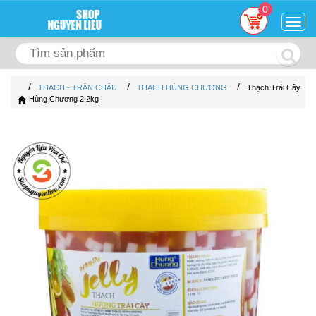
0
Togg
navig
/
/
/
THẠCH - TRÂN CHÂU
THẠCH HÙNG CHƯƠNG
Thạch Trái Cây
Hùng Chương 2,2kg